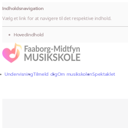
Indholdsnavigation
Vælg et link for at navigere til det respektive indhold.
gå til
Hovedindhold
Undervisning
Tilmeld dig
Om musikskolen
Spektaklet