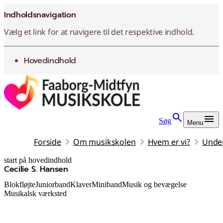
Indholdsnavigation
Vælg et link for at navigere til det respektive indhold.
gå til
Hovedindhold
Søg
Menu
Forside
Om musikskolen
Hvem er vi?
Under
start på hovedindhold
Cecilie S. Hansen
senest opdateret 2. februar 2026
Blokfløjte
Juniorband
Klaver
Miniband
Musik og bevægelse
Musikalsk værksted